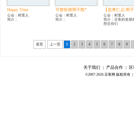
Happy Time
可曾听闻周子凯*
【忠孝仁义/周
公会：
村里人
公会：
村里人
公会：
村里人
简介：
简介：
简介：豆客的老朋
想念你们
首页
上一页
1
2
3
4
5
6
7
8
9
关于我们
产品合作
区
|
|
©2007-2026 豆客网 版权所有 