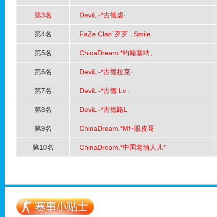
第16名： [
10
]银豆 [
第3名
DeviL -*古德虐·ゝ
第17名： [
10
]银豆 [
第4名
FaZe Clan`歹歹 . Smile
第18名： [
10
]银豆 [
第5名
ChinaDream.*约翰塞纳、
第19名： [
10
]银豆 [
第6名
DeviL -*古德拉克·ゝ
第20名： [
10
]银豆 [
第7名
DeviL -*古德 Lv .
第8名
DeviL -*古德路L
第9名
ChinaDream.*Mf~眼皮哥
第10名
ChinaDream.*中国老情人儿*