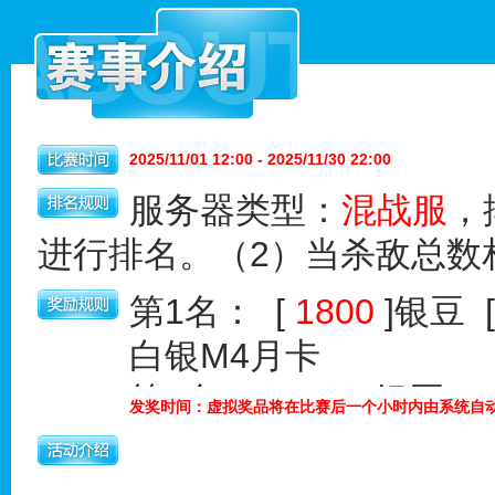
2025/11/01 12:00 - 2025/11/30 22:00
服务器类型：
混战服
，
进行排名。（2）当杀敌总数
第1名： [
1800
]银豆 
白银M4月卡
第2名： [
800
]银豆 [
发奖时间：虚拟奖品将在比赛后一个小时内由系统自
第3名： [
500
]银豆 [
第4名： [
111
]银豆 [