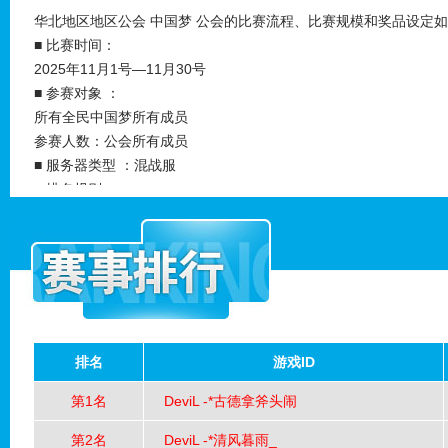
华北地区地区公会 中国梦 公会的比赛流程、比赛规模和奖品设定
第5名： [
88
]银豆 [
1
■ 比赛时间：
第6名： [
66
]银豆 [
1
2025年11月1号—11月30号
■ 参赛对象 ：
第7名： [
10
]银豆 [
1
所有全民中国梦所有成员
参赛人数：公会所有成员
第8名： [
10
]银豆 [
1
■ 服务器类型 ：混战服
第9名： [
10
]银豆 [
1
■ 排名规则 ：
服务器类型：混战服，排名类型：综合。
第10名： [
10
]银豆 [
（1）以杀敌总数进行排名。
（2）当杀敌总数相同时以积分进行排名。
第11名： [
10
]银豆 [
第12名： [
10
]银豆 [
第13名： [
10
]银豆 [
排名
游戏ID
第14名： [
10
]银豆 [
第1名
DeviL -*古德拿斧头闹
第15名： [
10
]银豆 [
第2名
DeviL -*清风暮雨_