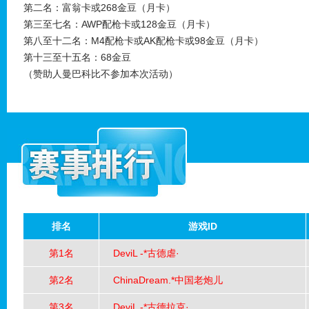
第二名：富翁卡或268金豆（月卡）
第三至七名：AWP配枪卡或128金豆（月卡）
第八至十二名：M4配枪卡或AK配枪卡或98金豆（月卡）
第十三至十五名：68金豆
（赞助人曼巴科比不参加本次活动）
排名
游戏ID
第1名
DeviL -*古德虐·ゝ
第2名
ChinaDream.*中国老炮儿
第3名
DeviL -*古德拉克·ゝ